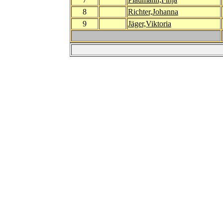
8
Richter,Johanna
9
Jäger,Viktoria