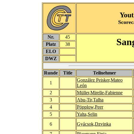
Yout
Scorec
Nr.
45
San
Platz
38
ELO
DWZ
Runde
Title
Teilnehmer
González Peisker,Mateo
1
León
2
Müller,Mirelle-Fabienne
3
Abu-Tir,Talha
4
Pöpplow,Peer
5
Yalta,Selin
6
Gyácsok,Dzvinka
7
Plaumann,Finja