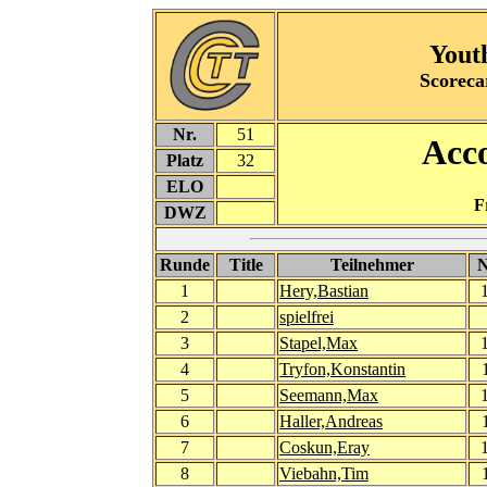
Yout
Scoreca
Nr.
51
Acco
Platz
32
ELO
F
DWZ
Runde
Title
Teilnehmer
1
Hery,Bastian
2
spielfrei
3
Stapel,Max
4
Tryfon,Konstantin
5
Seemann,Max
6
Haller,Andreas
7
Coskun,Eray
8
Viebahn,Tim